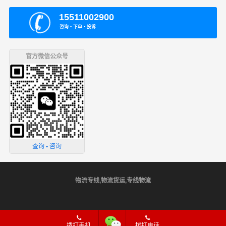
15511002900
咨询 ▪ 下单 ▪ 投诉
官方微信公众号
查询 ▪ 咨询
物流专线,物流货运,专线物流
site
石家庄
邢台
邯郸
包头
青岛
拨打手机
拨打电话