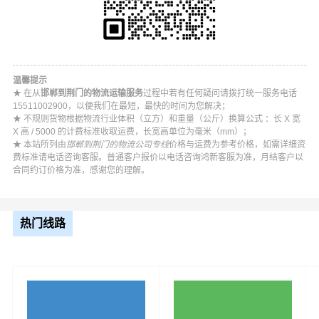
温馨提示
★ 在从
邯郸到荆门的物流运输服务
过程中若有任何疑问请拨打统一服务电话
15511002900，以便我们在最短，最快的时间为您解决；
★ 不规则货物根据物流行业体积（立方）和重量（公斤）换算公式 ：长 X 宽
X 高 / 5000 的计费标准收取运费，长宽高单位为毫米（mm）；
★ 本站所列由
邯郸到荆门的物流公司专线
价格与运费为参考价格，如需详细资
费标准请电话咨询客服。普通客户报价以电话咨询鸿新客服为准，月结客户以
合同约订价格为准，感谢您的理解。
热门线路