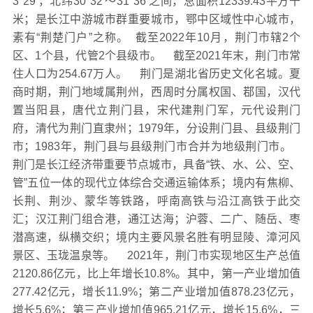
3°29′，北纬30°32′～31°36′之间，总面积12339.43平方千
米；是长江中游城市群重要城市，鄂中区域性中心城市，
素有“荆楚门户”之称。 截至2022年10月，荆门市辖2个
区、1个县，代管2个县级市。 截至2021年末，荆门市常
住人口为254.67万人。 荆门是湖北省历史文化名城。夏
商时期，荆门地域属荆州，西周时分属权国、鄀国，汉代
置当阳县，唐代立荆门县，宋代建荆门军，元代设荆门
府，清代为荆门直隶州；1979年，分设荆门县、县级荆门
市；1983年，荆门县与县级荆门市合并为地级荆门市。
荆门是长江经济带重要节点城市，具备“铁、水、公、空、
管”五位一体的现代立体综合交通运输体系；境内有焦柳、
长荆、荆沙、蒙华等铁路，呼南高铁与沿江高铁于此交
汇；汉江荆门组合港，通江达海；沪蓉、二广、随岳、枣
潜高速，纵横交织；境内主要风景名胜有明显陵、漳河风
景区、玉珑温泉等。 2021年，荆门市实现地区生产总值
2120.86亿元，比上年增长10.8%。其中，第一产业增加值
277.42亿元，增长11.9%；第二产业增加值878.23亿元，
增长5.6%；第三产业增加值965.21亿元，增长15.6%，三