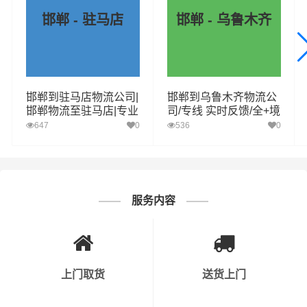
邯郸 - 驻马店
邯郸 - 乌鲁木齐
邯郸到驻马店物流公司|
邯郸到乌鲁木齐物流公
邯郸物流至驻马店|专业
司/专线 实时反馈/全+境
运力保障您的货物安全
+达+到
647
0
536
0
顺畅运输
服务内容
上门取货
送货上门