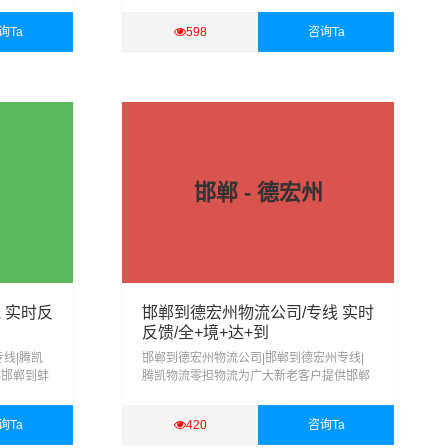
运输、行李
宁整车、零担、回程配载、大件运输、行李
物仓储、货
托运、搬家搬厂、物流配送、货物仓储、货
询Ta
598
咨询Ta
物包装、等服务
查看详细
邯郸 - 德宏州
 实时反
邯郸到德宏州物流公司/专线 实时
反馈/全+境+达+到
线|腾凯
邯郸到德宏州物流公司|邯郸到德宏州专线|
供邯郸到蚌
腾凯物流零担物流为广大新老客户提供邯郸
运输、行李
到德宏州整车、零担、回程配载、大件运
物仓储、货
输、行李托运、搬家搬厂、物流配送、货物
询Ta
420
咨询Ta
仓储、货物包装、等服务