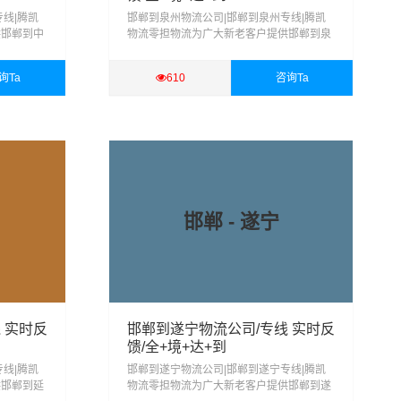
线|腾凯
邯郸到泉州物流公司|邯郸到泉州专线|腾凯
供邯郸到中
物流零担物流为广大新老客户提供邯郸到泉
运输、行李
州整车、零担、回程配载、大件运输、行李
物仓储、货
托运、搬家搬厂、物流配送、货物仓储、货
询Ta
610
咨询Ta
物包装、等服务
查看详细
邯郸 - 遂宁
 实时反
邯郸到遂宁物流公司/专线 实时反
馈/全+境+达+到
线|腾凯
邯郸到遂宁物流公司|邯郸到遂宁专线|腾凯
供邯郸到延
物流零担物流为广大新老客户提供邯郸到遂