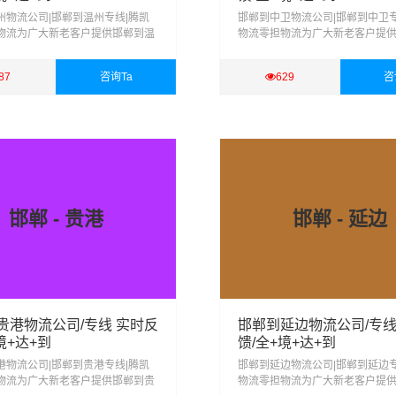
州物流公司|邯郸到温州专线|腾凯
邯郸到中卫物流公司|邯郸到中卫专
物流为广大新老客户提供邯郸到温
物流零担物流为广大新老客户提
零担、回程配载、大件运输、行李
卫整车、零担、回程配载、大件
家搬厂、物流配送、货物仓储、货
托运、搬家搬厂、物流配送、货
87
咨询Ta
629
咨
等服务
物包装、等服务
详细
查看详细
邯郸 - 贵港
邯郸 - 延边
贵港物流公司/专线 实时反
邯郸到延边物流公司/专线
境+达+到
馈/全+境+达+到
港物流公司|邯郸到贵港专线|腾凯
邯郸到延边物流公司|邯郸到延边专
物流为广大新老客户提供邯郸到贵
物流零担物流为广大新老客户提