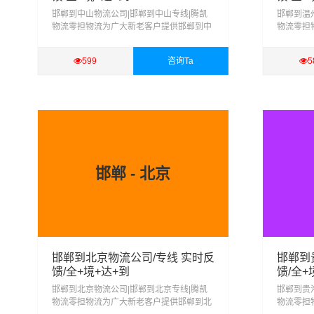
邯郸到中山物流公司|邯郸到中山专线|腾凯
邯郸到温
物流零担物流为广大新老客户提供邯郸到中
物流零担
山整车、零担、回程配载、大件运输、行李
州整车、
托运、搬家搬厂、物流配送、货物仓储、货
托运、搬
599
咨询Ta
5
物包装、等服务
物包装、
查看详细
查看
邯郸 - 北京
邯郸到北京物流公司/专线 实时反
邯郸到
馈/全+境+达+到
馈/全+
邯郸到北京物流公司|邯郸到北京专线|腾凯
邯郸到贵
物流零担物流为广大新老客户提供邯郸到北
物流零担