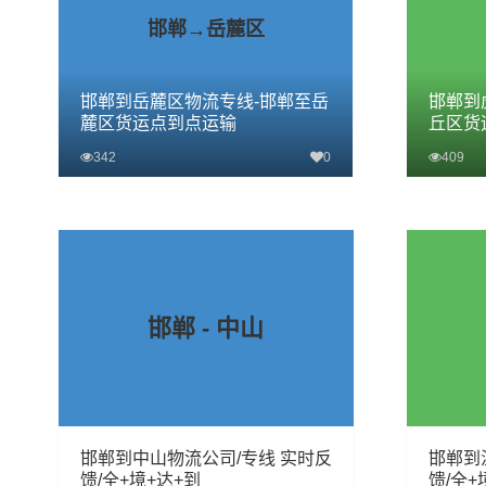
邯郸→岳麓区
邯郸到岳麓区物流专线-邯郸至岳
邯郸到
麓区货运点到点运输
丘区货
342
0
409
查看详细
邯郸 - 中山
邯郸到中山物流公司/专线 实时反
邯郸到
馈/全+境+达+到
馈/全+