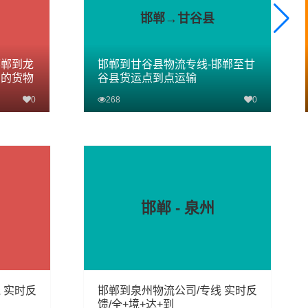
邯郸→甘谷县
邯郸到龙
邯郸到甘谷县物流专线-邯郸至甘
您的货物
谷县货运点到点运输
0
268
0
查看详细
邯郸 - 泉州
 实时反
邯郸到泉州物流公司/专线 实时反
馈/全+境+达+到