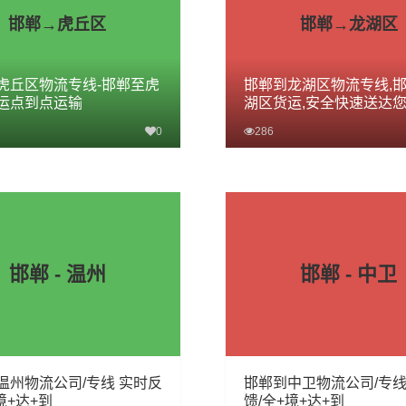
邯郸→虎丘区
邯郸→龙湖区
虎丘区物流专线-邯郸至虎
邯郸到龙湖区物流专线,
运点到点运输
湖区货运,安全快速送达
0
286
查看详细
查看详细
邯郸 - 温州
邯郸 - 中卫
温州物流公司/专线 实时反
邯郸到中卫物流公司/专线
境+达+到
馈/全+境+达+到